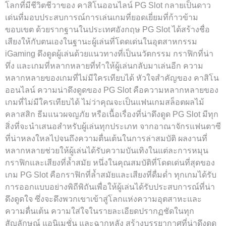
โลกที่มีชีวิตชีวาของ คาสิโนออนไลน์ PG Slot กลายเป็นดาว
เด่นที่มอบประสบการณ์การเล่นเกมที่ยอดเยี่ยมที่ก้าวข้าม
ขอบเขต ด้วยรากฐานในประเทศอังกฤษ PG Slot ได้สร้างชื่อ
เสียงให้กับตนเองในฐานะผู้เล่นที่โดดเด่นในอุตสาหกรรม
iGaming ดึงดูดผู้เล่นด้วยแนวทางที่เป็นนวัตกรรม กราฟิกที่น่า
ทึ่ง และเกมที่หลากหลายที่ทำให้ผู้เล่นกลับมาเล่นอีก ความ
หลากหลายของเกมที่ไม่มีใครเทียบได้ หัวใจสำคัญของ คาสิโน
ออนไลน์ ความน่าดึงดูดของ PG Slot คือความหลากหลายของ
เกมที่ไม่มีใครเทียบได้ ไม่ว่าคุณจะเป็นแฟนเกมสล็อตผลไม้
คลาสสิก ธีมแนวผจญภัย หรือเนื้อเรื่องที่น่าดึงดูด PG Slot มีทุก
สิ่งที่จะนำเสนอสำหรับผู้เล่นทุกประเภท จากอาณาจักรแฟนตาซี
ที่น่าหลงใหลไปจนถึงความตื่นเต้นในการล่าสมบัติ ผลงานที่
หลากหลายช่วยให้ผู้เล่นได้รับความบันเทิงในแต่ละการหมุน
กราฟิกและเสียงที่ล้ำสมัย หนึ่งในคุณสมบัติที่โดดเด่นที่สุดของ
เกม PG Slot คือกราฟิกที่ล้ำสมัยและเสียงที่ดื่มด่ำ ทุกเกมได้รับ
การออกแบบอย่างพิถีพิถันเพื่อให้ผู้เล่นได้รับประสบการณ์ที่น่า
ดึงดูดใจ ซึ่งจะดึงพวกเขาเข้าสู่โลกแห่งความอุตสาหะและ
ความตื่นเต้น ความใส่ใจในรายละเอียดปรากฏชัดในทุก
สัญลักษณ์ แอนิเมชั่น และฉากหลัง สร้างบรรยากาศที่น่าดึงดูด