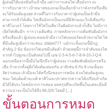
ผู้เล่นมิได้แข่งขันกับเจ้ามือ แต่ว่าการเล่นไพ่ เสือมังกร จะ
ราวกับบาคาร่า เป้าหมายของเกมเป็นเลือกข้างว่ามังกรหรือเสือ
จะได้รับแต้มสูงสุด ส่วนที่ไม่ราวกับบาคาร่าผู้เล่นเป็นเจ้ามือ
สามารถจั่วได้เพิ่ม ไพ่เสือมังกรเป็นเกมที่มีลักษณะใกล้เคียงกับ
คาสิโนวอร์ โดยการใช้ไพ่ใบเดียวในฝั่งมังกรแล้วก็เสือ ไม่มีการ
เปิดไพ่เพิ่มอีก -การวางเดิมพัน- ภายหลังจากวางเดิมพันฝั่งมังกร
หรือเสือแล้ว ผู้เล่นจะคอยเจ้ามือวางไพ่บนบอร์ดแล้วหงายไพ่ ไพ่
ที่มีแต้มสูงยิ่งกว่าจะชนะ ufabet777 แม้กระนั้นเกมนี้มีกฎ
สำคัญ 2 ข้อ ข้อแรกไพ่เอซมีแต้มต่ำ ด้วยเหตุนี้การลำดับของไพ่
จากต่ำไปสูงจะเป็นดังต่อไปนี้ เอซ-2-3-4-5-6-7-8-9-10-J-Q-K
นอกเหนือจากนี้เมื่อไม่นึกถึงว่าผู้เล่นจะวางเดิมพันฝั่งมังกรหรือ
เสือ ถ้าหากทั้งคู่ฝั่งได้แต้มเสมอกัน อาทิเช่น 8 กับ 8 เกมนั้นจะ
จัดว่าเสมอ เจ้ามือจะได้ครึ่งนึงของการพนัน ส่วนไพ่แต้มสูงจะ
ชนะ ไพ่แต้มต่ำจะแพ้ คาสิโนจะปราศจากความได้เปรียบถ้าเกิด
มิได้ได้ประโยชน์จากการเสมอ ผลสรุปที่จะเกิดขึ้นในแต่ละมือมี
ความน่าจะเป็นไปได้ถึง 86,320 โดยมี […]
ขั้นตอนการหมด