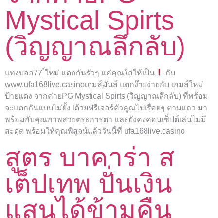
Mystical Spirts
(วิญญาณลึกลับ)
แทงบอล77 ์ใหม่ แตกกันรัวๆ แค่คุณใส่ให้เป็น
กับ
www.ufa168live.casinoเกมส์มันส์ แตกง๊ายง่ายกับ เกมส์ใหม่
ป้ายแดง จากค่ายPG Mystical Spirts (วิญญาณลึกลับ) ที่พร้อม
จะแตกกันแบบไม่ยั้ง lด้วยฟรีเจอร์ตัวคูณไปเรื่อยๆ ตามแถว มา
พร้อมกับคุณภาพสวยตระการตา และยังคงคอนเซ็ปต์เล่นไม่มี
สะดุด พร้อมให้คุณพิสูจน์แล้ววันนี้ที่ ufa168live.casino
สูตร บาคาร่า ส
เต็ปเทพ ปั่นเงิน
แสนได้ข้ามคืน