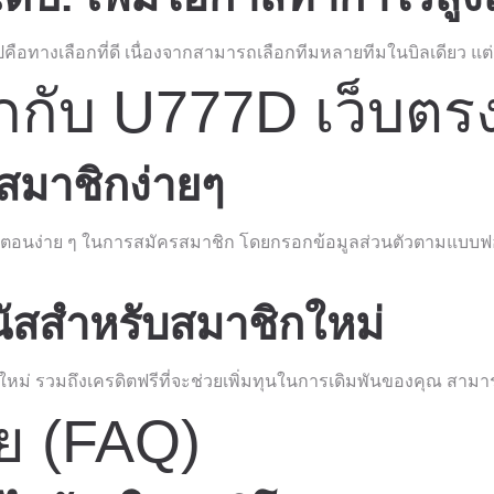
ือทางเลือกที่ดี เนื่องจากสามารถเลือกทีมหลายทีมในบิลเดียว แต่
กกับ U777D เว็บตรง
สมาชิกง่ายๆ
้นตอนง่าย ๆ ในการสมัครสมาชิก โดยกรอกข้อมูลส่วนตัวตามแบบฟอ
นัสสำหรับสมาชิกใหม่
ม่ รวมถึงเครดิตฟรีที่จะช่วยเพิ่มทุนในการเดิมพันของคุณ สามาร
ย (FAQ)