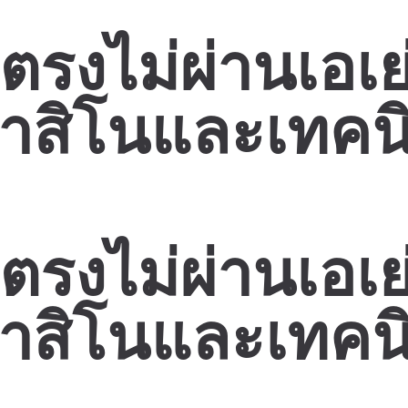
ตรงไม่ผ่านเอเย่
นคาสิโนและเทค
รงไม่ผ่านเอเย่
นคาสิโนและเทค