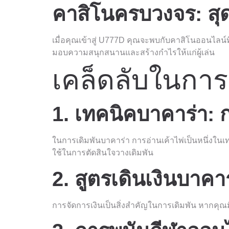
คาสิโนครบวงจร: ส
เมื่อคุณเข้าสู่ U777D คุณจะพบกับคาสิโนออนไลน์ท
มอบความสนุกสนานและสร้างกำไรให้แก่ผู้เล่น
เคล็ดลับในการ
1. เทคนิคบาคาร่า: ก
ในการเดิมพันบาคาร่า การอ่านเค้าไพ่เป็นหนึ่งในเท
ใช้ในการตัดสินใจวางเดิมพัน
2. สูตรเดินเงินบาคา
การจัดการเงินเป็นสิ่งสำคัญในการเดิมพัน หากคุณม