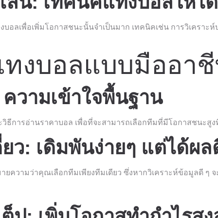
ไลน์: เทคนิคแทงบอลให้ได
บอลเพื่อเพิ่มโอกาสชนะนั้นจำเป็นมาก เทคนิคเช่น การวิเคราะห์บ
แทงบอลแบบมืออาช
: ความเข้าใจพื้นฐาน
วิธีการอ่านราคาบอล เพื่อที่จะสามารถเลือกทีมที่มีโอกาสชนะสูงที
ยว: เดิมพันง่ายๆ แต่ได้ผลด
่งหมายความว่าคุณเลือกทีมเพียงทีมเดียว ซึ่งหากวิเคราะห์ข้อมูลดี
็ป: เพิ่มโอกาสทำกำไรสูง