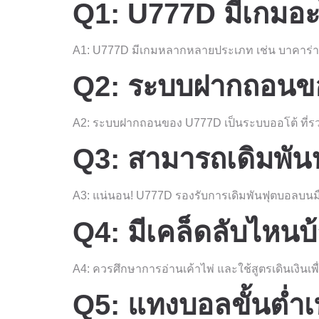
Q1: U777D มีเกมอะ
A1: U777D มีเกมหลากหลายประเภท เช่น บาคาร่า, ร
Q2: ระบบฝากถอนขอ
A2: ระบบฝากถอนของ U777D เป็นระบบออโต้ ที่รว
Q3: สามารถเดิมพันฟ
A3: แน่นอน! U777D รองรับการเดิมพันฟุตบอลบนมือ
Q4: มีเคล็ดลับไหนบ
A4: ควรศึกษาการอ่านเค้าไพ่ และใช้สูตรเดินเงินเพ
Q5: แทงบอลขั้นต่ำเ