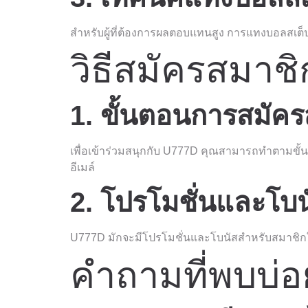
สำหรับผู้ที่ต้องการผลตอบแทนสูง การแทงบอลสเต็ปค
วิธีสมัครสมาชิ
1. ขั้นตอนการสมัคร
เพื่อเข้าร่วมสนุกกับ U777D คุณสามารถทำตามขั
อีเมล์
2. โปรโมชั่นและโบ
U777D มักจะมีโปรโมชั่นและโบนัสสำหรับสมาชิกให
คำถามที่พบบ่อ