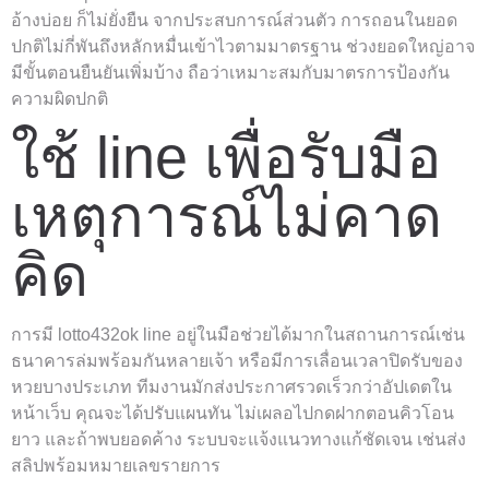
อ้างบ่อย ก็ไม่ยั่งยืน จากประสบการณ์ส่วนตัว การถอนในยอด
ปกติไม่กี่พันถึงหลักหมื่นเข้าไวตามมาตรฐาน ช่วงยอดใหญ่อาจ
มีขั้นตอนยืนยันเพิ่มบ้าง ถือว่าเหมาะสมกับมาตรการป้องกัน
ความผิดปกติ
ใช้ line เพื่อรับมือ
เหตุการณ์ไม่คาด
คิด
การมี lotto432ok line อยู่ในมือช่วยได้มากในสถานการณ์เช่น
ธนาคารล่มพร้อมกันหลายเจ้า หรือมีการเลื่อนเวลาปิดรับของ
หวยบางประเภท ทีมงานมักส่งประกาศรวดเร็วกว่าอัปเดตใน
หน้าเว็บ คุณจะได้ปรับแผนทัน ไม่เผลอไปกดฝากตอนคิวโอน
ยาว และถ้าพบยอดค้าง ระบบจะแจ้งแนวทางแก้ชัดเจน เช่นส่ง
สลิปพร้อมหมายเลขรายการ