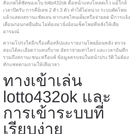
สังเกตได้ชัดของเว็บ lotto432ok คือหน้าแทงโหลดเร็ว แม้ใกล้
เวลาปิดรับ การคีย์เลข 2 ตัว 3 ตัว ทำได้ไม่หน่วง ระบบตัดโพย
แล้วแสดงสถานะชัดเจน หากเลขไหนเต็มหรือจ่ายลด มีการแจ้ง
เตือนก่อนกดยืนยัน ไม่ต้องมานั่งย้อนเช็คโพยทีหลังให้เสีย
อารมณ์
ความโปร่งใสอีกเรื่องคือสลิปและรายงานโพยย้อนหลัง ตรวจ
สอบได้ละเอียดว่าแทงกี่บาท อัตราจ่ายเท่าไหร่ และเวลาบันทึก
รวมถึงสถานะชนะหรือแพ้ ข้อมูลครบจบในหน้าประวัติ ไม่ต้อง
ทักแชทตามถามให้เสียเวลา
ทางเข้าเล่น
lotto432ok และ
การเข้าระบบที่
เรียบง่าย