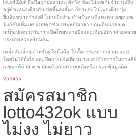
lotto432ok มือถือถูกย่อส่วนกะทัดรัด ช่องใส่เลขกับจำนวนเงิน
อยู่ตำแหน่งเดียวกัน ปัดขึ้นลงสั้นๆ ก็ครบจบในโพยเดียว ปุ่ม
ยืนยันขนาดกำลังดี ไม่กดผิดง่าย สำหรับคนที่แทงหลายชุดเลข
ฟังก์ชันเพิ่มเลขแบบชุดช่วยประหยัดเวลา ขณะที่หน้าจอเด
สก์ท็อปเหมาะกับการเปิดโพยหลายบิลและเทียบอัตราจ่ายหลาย
ประเภทหวยพร้อมกัน
เคล็ดลับเล็กๆ สำหรับผู้ใช้มือถือ ให้ตั้งค่าซ่อนการสวอปแอป
โดยไม่ได้ตั้งใจ และปิดการแจ้งเตือนบางแอปชั่วคราวในช่วงคีย์
เลขนาทีท้าย จะช่วยลดโอกาสระบบเด้งหรือกรอกข้อมูลผิด
หวยลาว
สมัครสมาชิก
lotto432ok แบบ
ไม่งง ไม่ยาว