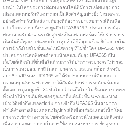
UFA365 VIP: ประสบการณ์สุดพิเศษสำหรับนักเล่นระดับสูง
บทนำ ในโลกของการเดิมพันออนไลน์ที่มีการแข่งขันสูง การ
เลือกแพลตฟอร์มที่เหมาะสมเป็นสิ่งสำคัญอย่างยิ่ง โดยเฉพาะ
อย่างยิ่งสำหรับนักเล่นระดับสูงที่ต้องการประสบการณ์ที่เหนือ
กว่า ในบทความนี้เราจะพูดถึง UFA365 VIP: ประสบการณ์สุด
พิเศษสำหรับนักเล่นระดับสูง ซึ่งเป็นแพลตฟอร์มที่ให้บริการการ
เดิมพันที่มีคุณภาพและบริการลูกค้าที่ดีที่สุด พร้อมทั้งโอกาสใน
การเข้าถึงโปรโมชั่นและโบนัสต่างๆ ที่ไม่ซ้ำใคร UFA365 VIP:
ประสบการณ์สุดพิเศษสำหรับนักเล่นระดับสูง UFA365 เป็น
เว็บไซต์เดิมพันที่ขึ้นชื่อในด้านการให้บริการครบวงจร ไม่ว่าจะ
เป็นการแทงบอล, คาสิโนสด, บาคาร่า, และเกมสล็อต สำหรับ
สมาชิก VIP ของ UFA365 จะได้รับประสบการณ์ที่มากกว่า
ความสนุกสนาน พวกเขาจะได้สัมผัสกับบริการระดับพรีเมียม
ตั้งแต่การดูแลลูกค้า 24 ชั่วโมง ไปจนถึงโปรโมชั่นเฉพาะบุคคล
ที่จะทำให้การเดิมพันของคุณน่าตื่นเต้นยิ่งขึ้น UFA365 ทาง
เข้า: วิธีเข้าถึงแพลตฟอร์ม การเข้าถึง UFA365 นั้นสามารถ
ทำได้ง่ายดายเพียงแค่คุณมีอุปกรณ์ที่เชื่อมต่ออินเตอร์เน็ต โดย
สามารถเข้าผ่านทางเว็บไซต์หลักหรือดาวน์โหลดแอปพลิเคชัน
เพื่อความสะดวกสบายในการใช้งาน ช่องทางการเข้าสู่ระบบ