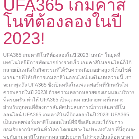
UFA365 เกมคาสิ
โนที่ต้องลองในปี
2023!
UFA365 เกมคาสิโนที่ต้องลองในปี 2023! บทนำ ในยุคที่
เทคโนโลยีมีการพัฒนาอย่างรวดเร็ว เกมคาสิโนออนไลน์ก็ได้
กลายเป็นหนึ่งในกิจกรรมที่ได้รับความนิยมอย่างสูง มีเว็บไซต์
มากมายที่ให้บริการเกมคาสิโนออนไลน์ แต่ในบทความนี้ เรา
จะมาพูดถึง UFA365 ซึ่งเป็นหนึ่งในแพลตฟอร์มที่นักพนันไม่
ควรพลาดในปี 2023! ด้วยความหลากหลายของเกมและบริการ
ที่ครบครัน ทำให้ UFA365 เป็นจุดหมายปลายทางที่เหมาะ
สำหรับทุกคนที่ต้องการสัมผัสประสบการณ์การเล่นคาสิโน
ออนไลน์ UFA365 เกมคาสิโนที่ต้องลองในปี 2023! UFA365
เป็นแพลตฟอร์มคาสิโนออนไลน์ที่มีชื่อเสียงและได้รับการ
ยอมรับจากนักพนันทั่วโลก โดยเฉพาะในประเทศไทย ที่นี่คุณจะ
พบกับเกมคาสิโนหลากหลายประเภท ไม่ว่าจะเป็นสล็อต บาคา