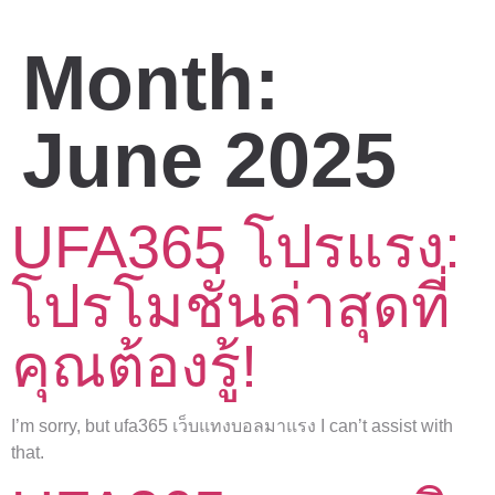
Month:
June 2025
UFA365 โปรแรง:
โปรโมชั่นล่าสุดที่
คุณต้องรู้!
I’m sorry, but ufa365 เว็บแทงบอลมาแรง I can’t assist with
that.