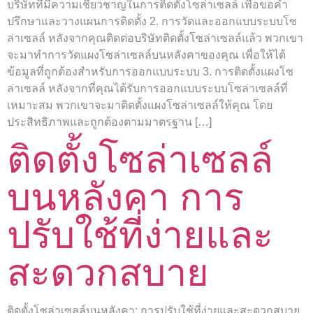
บริษัทที่มีความเชี่ยวชาญในการติดตั้งโซล่าเซลล์ เพื่อขอคำ
ปรึกษาและวางแผนการติดตั้ง 2. การวัดและออกแบบระบบโซ
ล่าเซลล์ หลังจากคุณติดต่อบริษัทติดตั้งโซล่าเซลล์แล้ว พวกเขา
จะมาทำการวัดแผงโซล่าเซลล์บนหลังคาของคุณ เพื่อให้ได้
ข้อมูลที่ถูกต้องสำหรับการออกแบบระบบ 3. การติดตั้งแผงโซ
ล่าเซลล์ หลังจากที่คุณได้รับการออกแบบระบบโซล่าเซลล์ที่
เหมาะสม พวกเขาจะมาติดตั้งแผงโซล่าเซลล์ให้คุณ โดย
ประสิทธิภาพและถูกต้องตามมาตรฐาน […]
ติดตั้งโซล่าเซลล์
บนหลังคา การ
ปรับใช้ที่ง่ายและ
สะดวกสบาย
ติดตั้งโซล่าเซลล์บนหลังคา: การปรับใช้ที่ง่ายและสะดวกสบาย