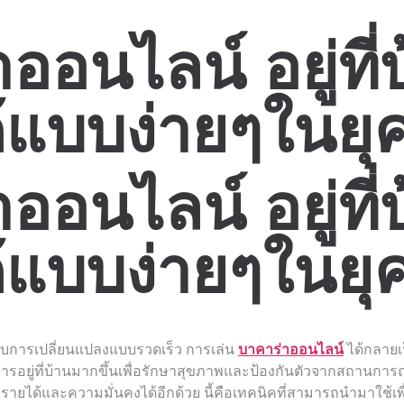
ออนไลน์ อยู่ที่
้แบบง่ายๆในยุค
ออนไลน์ อยู่ที่
้แบบง่ายๆในยุค
กับการเปลี่ยนแปลงแบบรวดเร็ว การเล่น
บาคาร่าออนไลน์
ได้กลายเป
้องการอยู่ที่บ้านมากขึ้นเพื่อรักษาสุขภาพและป้องกันตัวจากสถา
รายได้และความมั่นคงได้อีกด้วย นี้คือเทคนิคที่สามารถนำมาใช้เพ