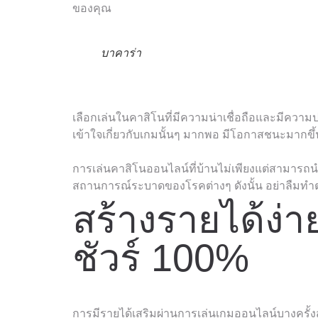
ของคุณ
บาคาร่า
เลือกเล่นในคาสิโนที่มีความน่าเชื่อถือและมีค
เข้าใจเกี่ยวกับเกมนั้นๆ มากพอ มีโอกาสชนะมากขึ้
การเล่นคาสิโนออนไลน์ที่บ้านไม่เพียงแต่สามารถน
สถานการณ์ระบาดของโรคต่างๆ ดังนั้น อย่าลืมทำต
สร้างรายได้ง่า
ชัวร์ 100%
การมีรายได้เสริมผ่านการเล่นเกมออนไลน์บางครั้ง