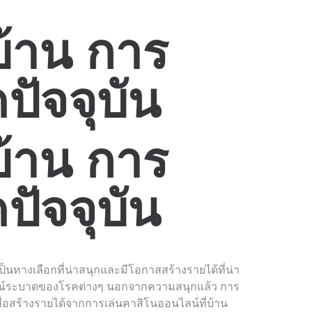
บ้าน การ
ปัจจุบัน
บ้าน การ
ปัจจุบัน
็นทางเลือกที่น่าสนุกและมีโอกาสสร้างรายได้ที่น่า
นการณ์ระบาดของโรคต่างๆ นอกจากความสนุกแล้ว การ
ื่อสร้างรายได้จากการเล่นคาสิโนออนไลน์ที่บ้าน