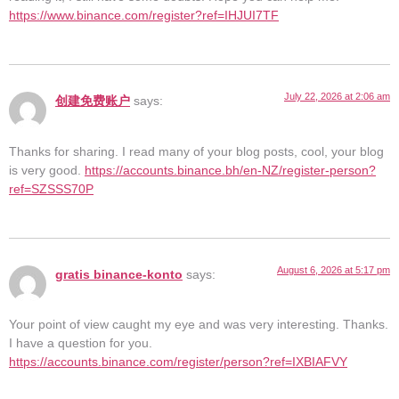
https://www.binance.com/register?ref=IHJUI7TF
July 22, 2026 at 2:06 am
创建免费账户
says:
Thanks for sharing. I read many of your blog posts, cool, your blog
is very good.
https://accounts.binance.bh/en-NZ/register-person?
ref=SZSSS70P
August 6, 2026 at 5:17 pm
gratis binance-konto
says:
Your point of view caught my eye and was very interesting. Thanks.
I have a question for you.
https://accounts.binance.com/register/person?ref=IXBIAFVY