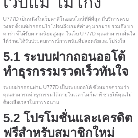
เว็บแม่ ไม่โกง
U777D เป็นหนึ่งในเว็บคาสิโนออนไลน์ที่ดีที่สุด มีบริการครบ
วงจร ตั้งแต่ฝากถอนไว ไปจนถึงเกมส์ต่างๆ มากมาย รวมถึง บา
คาร่า ที่ได้รับความนิยมสูงสุด ในเว็บ U777D คุณสามารถมั่นใจ
ได้ว่าจะได้รับประสบการณ์การพนันที่ปลอดภัยและโปร่งใส
5.1 ระบบฝากถอนออโต้
ทำธุรกรรมรวดเร็วทันใจ
ระบบฝากถอนผ่าน U777D เป็นระบบออโต้ ซึ่งหมายความว่า
คุณสามารถทำธุรกรรมได้ภายในเวลาไม่กี่นาที ช่วยให้คุณไม่
ต้องเสียเวลาในการรอนาน
5.2 โปรโมชั่นและเครดิต
ฟรีสำหรับสมาชิกใหม่