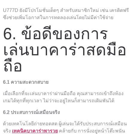
U777D ยังมีโปรโมชั่นเด็ดๆ สำหรับสมาชิกใหม่ เช่น เครดิตฟรี
ซึ่งช่วยเพิ่มโอกาสในการทดลองเล่นโดยไม่มีค่าใช้จ่าย
6. ข้อดีของการ
เล่นบาคาร่าสดมือ
ถือ
6.1 ความสะดวกสบาย
เมื่อเลือกที่จะเล่นบาคาร่าผ่านมือถือ คุณสามารถเข้าถึงห้อง
เกมได้ทุกที่ทุกเวลา ไม่ว่าจะอยู่ไหนก็สามารถเดิมพันได้
6.2 ประสบการณ์เสมือนจริง
ด้วยเทคโนโลยีถ่ายทอดสด ผู้เล่นจะได้รับประสบการณ์เสมือน
จริง
เทคนิคบาคาร่าพารวย
คล้ายกับ การนั่งอยู่หน้าโต๊ะพนัน