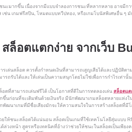
ชนะมากขึ้น เนื่องจากมีแบบจำลองการชนะที่หลากหลาย อาจมีกา
ส เช่น เกมฟรีสปิน, โหมดแบบทวีปทอง, หรือเกมโบนัสพิเศษอื่น ๆ มั
น
สล็อตแตกง่าย
จากเว็บ B
รเล่นสล็อต ควรตั้งกำหนดเงินที่สามารถเสูญเสียได้และปฏิบัติตาม
มารถรับได้และให้เล่นเป็นความสนุกโดยไม่ใช่เพื่อการกำไรเท่านั้น
ตที่สามารถเล่นฟรีได้ เป็นโอกาสที่ดีในการทดลองเล่น
สล็อตแต
กขึ้นก่อนที่จะเดิมพันด้วยเงินจริง มีนักพัฒนาเกมสล็อตหลายแห่งใ
พัฒนาเกมที่มีชื่อเสียงมักจะให้ความสนใจในการสร้างสล็อตที่ม
ช่วยให้ชนะสล็อตได้แน่นอน สล็อตเป็นเกมที่ใช้เทคโนโลยีสุ่มแบบ 
่วงหน้า สูตรหรือเทคนิคที่อ้างว่าช่วยให้ชนะในสล็อตเป็นเพียงความ