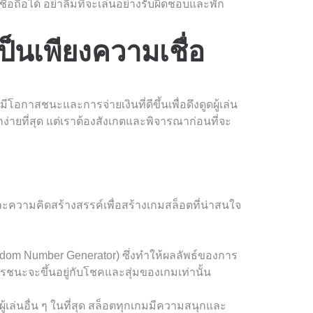
่อถือได้ อย่าลืมที่จะเล่นอย่างรับผิดชอบและพัก
ป็นเพียงความเชื่อ
กาสชนะและการจ่ายเงินที่ดีขึ้นเพื่อดึงดูดผู้เล่น
ตกง่ายที่สุด แต่เราต้องสังเกตและพิจารณาก่อนที่จะ
วามคิดสร้างสรรค์เพื่อสร้างเกมสล็อตที่น่าสนใจ
ndom Number Generator) ซึ่งทำให้ผลลัพธ์ของการ
รชนะจะขึ้นอยู่กับโชคและสุ่มของเกมเท่านั้น
ล่นอื่น ๆ ในที่สุด สล็อตทุกเกมมีความสนุกและ