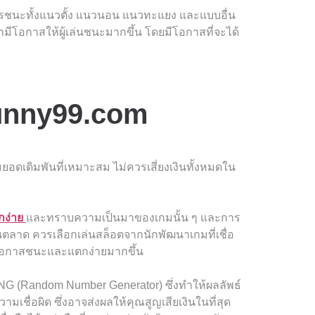
รชนะทั้งแนวตั้ง แนวนอน แนวทะแยง และแบบอื่น
กมีโอกาสให้ผู้เล่นชนะมากขึ้น โดยมีโอกาสที่จะได้
unny99.com
ยอดเดิมพันที่เหมาะสม ไม่ควรเสี่ยงเงินทั้งหมดใน
กง่าย
และทราบความเป็นมาของเกมนั้น ๆ และการ
นตลาด ควรเลือกเล่นสล็อตจากนักพัฒนาเกมที่เชื่อ
ีโอกาสชนะและแตกง่ายมากขึ้น
RNG (Random Number Generator) ซึ่งทำให้ผลลัพธ์
เชื่อผิด ซึ่งอาจส่งผลให้คุณสูญเสียเงินในที่สุด