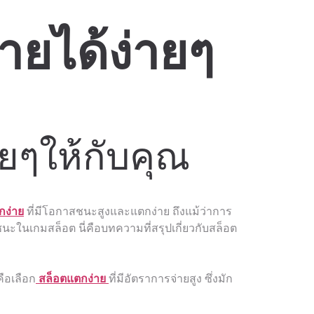
ายได้ง่ายๆ
ายๆให้กับคุณ
กง่าย
ที่มีโอกาสชนะสูงและแตกง่าย ถึงแม้ว่าการ
ในเกมสล็อต นี่คือบทความที่สรุปเกี่ยวกับสล็อต
คือเลือก
สล็อตแตกง่าย
ที่มีอัตราการจ่ายสูง ซึ่งมัก