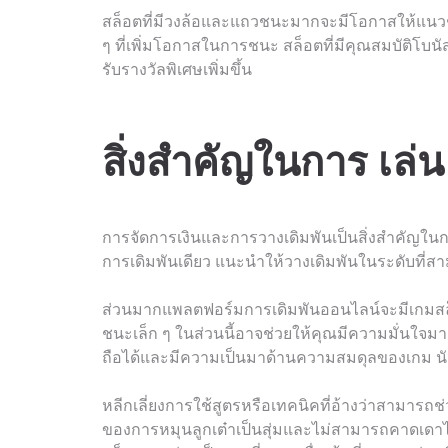
สล็อตที่มีวงล้อและแถวชนะมากจะมีโอกาสให้แนว
ๆ ที่เพิ่มโอกาสในการชนะ สล็อตที่มีคุณสมบัติโบนั
รับรางวัลพิเศษเพิ่มขึ้น
สิ่งสำคัญในการ เล่
การจัดการเงินและการวางเดิมพันเป็นสิ่งสำคัญในกา
การเดิมพันเดียว แนะนำให้วางเดิมพันในระดับที่สา
ส่วนมากแพลตฟอร์มการเดิมพันออนไลน์จะมีเกมสล็อ
ชนะเล็ก ๆ ในส่วนนี้อาจช่วยให้คุณมีความมั่นใจมา
ถือได้และมีความเป็นมาด้านความสมดุลของเกม นัก
หลีกเลี่ยงการใช้สูตรหรือเทคนิคที่อ้างว่าสามารถ
ของการหมุนลูกเต๋าเป็นสุ่มและไม่สามารถคาดเดาได้ล