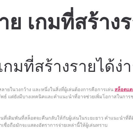
ย เกมที่สร้างร
เกมที่สร้างรายได้ง่
หลายในวงกว้าง และหนึ่งในสิ่งที่ผู้เล่นต้องการคือการเล่น
สล็อตแต
พธ์ แต่ยังมีบางเทคนิคและคำแนะนำที่อาจช่วยเพิ่มโอกาสในการชนะ
ที่เดิมพันที่สล็อตจะคืนกลับให้กับผู้เล่นในระยะยาว คำแนะนำที่ดี
เชื่อถือมักจะแสดงอัตราการจ่ายเหล่านี้ให้ผู้เล่นทราบ