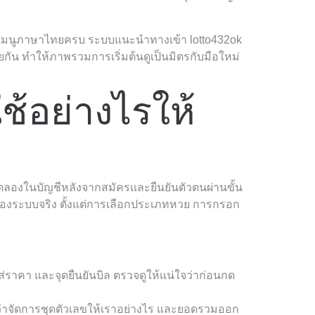
้ มีเมนูภาษาไทยครบ ระบบแนะนำทางเข้า lotto432ok
กัน ทำให้ภาพรวมการเริ่มต้นดูเป็นมิตรกับมือใหม่
ช้อย่างไรให้
ตทดลองในบัญชีหลังจากสมัครและยืนยันตัวตนผ่านขั้น
้ลองระบบจริง ตั้งแต่การเลือกประเภทหวย การกรอก
ีใส่ราคา และจุดยืนยันบิล ตรวจดูให้แน่ใจว่าก่อนกด
เว็บว่าจัดการชุดตัวเลขให้เราอย่างไร และยอดรวมออก