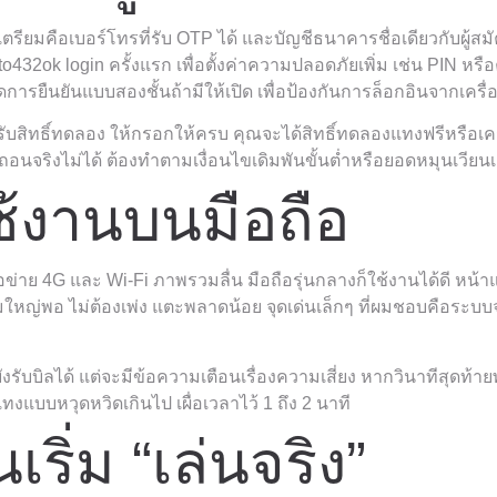
งเตรียมคือเบอร์โทรที่รับ OTP ได้ และบัญชีธนาคารชื่อเดียวกับผู้
่ lotto432ok login ครั้งแรก เพื่อตั้งค่าความปลอดภัยเพิ่ม เช่น PI
ิดการยืนยันแบบสองชั้นถ้ามีให้เปิด เพื่อป้องกันการล็อกอินจากเครื่
รับสิทธิ์ทดลอง ให้กรอกให้ครบ คุณจะได้สิทธิ์ทดลองแทงฟรีหรือเคร
นถอนจริงไม่ได้ ต้องทำตามเงื่อนไขเดิมพันขั้นต่ำหรือยอดหมุนเวียน
้งานบนมือถือ
งเครือข่าย 4G และ Wi‑Fi ภาพรวมลื่น มือถือรุ่นกลางก็ใช้งานได้ดี
มใหญ่พอ ไม่ต้องเพ่ง แตะพลาดน้อย จุดเด่นเล็กๆ ที่ผมชอบคือระบบจำ
รับบิลได้ แต่จะมีข้อความเตือนเรื่องความเสี่ยง หากวินาทีสุดท้า
แทงแบบหวุดหวิดเกินไป เผื่อเวลาไว้ 1 ถึง 2 นาที
อนเริ่ม “เล่นจริง”