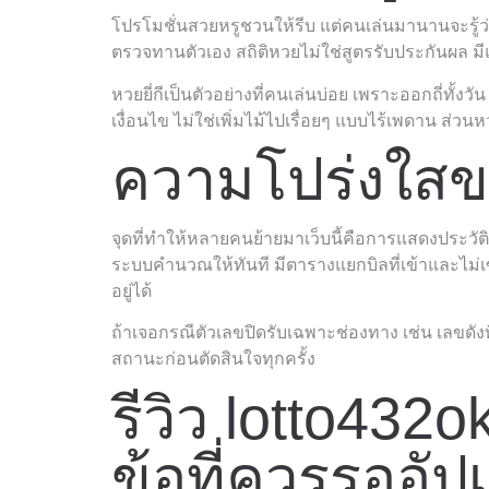
โปรโมชั่นสวยหรูชวนให้รีบ แต่คนเล่นมานานจะรู้ว
ตรวจทานตัวเอง สถิติหวยไม่ใช่สูตรรับประกันผล มีแ
หวยยี่กีเป็นตัวอย่างที่คนเล่นบ่อย เพราะออกถี่ทั
เงื่อนไข ไม่ใช่เพิ่มไม้ไปเรื่อยๆ แบบไร้เพดาน
ความโปร่งใสข
จุดที่ทำให้หลายคนย้ายมาเว็บนี้คือการแสดงประวั
ระบบคำนวณให้ทันที มีตารางแยกบิลที่เข้าและไม่เ
อยู่ได้
ถ้าเจอกรณีตัวเลขปิดรับเฉพาะช่องทาง เช่น เลขดังที่บ
สถานะก่อนตัดสินใจทุกครั้ง
รีวิว lotto432o
ข้อที่ควรรออัป