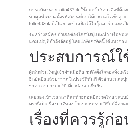
การสมัครหวย lotto432ok ใช้เวลาไม่นาน สิ่งที่ต้อ
ข้อมูลพื้นฐาน ตั้งรหัสผ่านที่เดาได้ยาก แล้วเข้าสู
lotto432ok ที่เป็นทางเข้าหลักไว้ในบุ๊กมาร์ก และเป
ระหว่างสมัคร ถ้าเจอช่องใส่รหัสผู้แนะนำ หรือช่อง
แคมเปญที่กำลังจัดอยู่ โดยปกติเครดิตนี้ใช้แทงก่อ
ประสบการณ์ใช
ผู้เล่นส่วนใหญ่เข้าผ่านมือถือ ผมจึงตั้งใจลองทั้
ยืนยันบิลแล้วปรากฏในประวัติทันที ตัวอักษรและปุ่
ราคา สามารถแก้ทีเดียวก่อนกดยืนยัน
เคยลองเข้าเวลานาทีสุดท้ายก่อนปิดงวดไทย ระบบยัง
ตรงนี้เป็นเรื่องปกติของเว็บหวยทุกราย วิธีแก้คืองด
เรื่องที่ควรรู้ก่