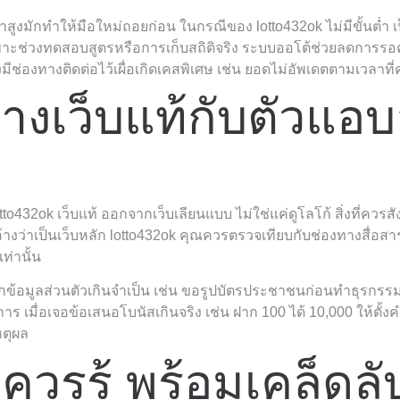
ั้นต่ำสูงมักทำให้มือใหม่ถอยก่อน ในกรณีของ lotto432ok ไม่มีขั้น
โดยเฉพาะช่วงทดสอบสูตรหรือการเก็บสถิติจริง ระบบออโต้ช่วยลดก
ก็ยังมีช่องทางติดต่อไว้เผื่อเกิดเคสพิเศษ เช่น ยอดไม่อัพเดตตามเว
งเว็บแท้กับตัวแอบอ
to432ok เว็บแท้ ออกจากเว็บเลียนแบบ ไม่ใช่แค่ดูโลโก้ สิ่งที่ควรสั
ที่อ้างว่าเป็นเว็บหลัก lotto432ok คุณควรตรวจเทียบกับช่องทางสื่อ
ท่านั้น
ียกข้อมูลส่วนตัวเกินจำเป็น เช่น ขอรูปบัตรประชาชนก่อนทำธุรกร
าร เมื่อเจอข้อเสนอโบนัสเกินจริง เช่น ฝาก 100 ได้ 10,000 ให้ตั้ง
หตุผล
่ควรรู้ พร้อมเคล็ดลั