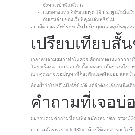
จังหวะเข้ามีแค่ไหน
แนวทางแทง 2 ตัวแบบรูด 19 ประตู เมื่อมั่นใจเล
กับเรทจ่ายของเว็บที่คุณเล่นหรือไม่
อย่าลืมว่าผลลัพธ์ระยะสั้นไม่นิ่ง คุณต้องดูเป็นชุด
เปรียบเทียบสั้น
เวลาคนถามผมว่าทำไมควรเลือกเว็บตรงมากกว่าเว็บเ
โครงเรื่องความปลอดภัยตั้งแต่ตอนสมัคร จนถึงการล
เบา คุณอาจเจอปัญหาที่ต้องทักแอดมินบ่อย และขั
ต้องย้ำว่าโปรดีไม่ใช่สิ่งไม่ดี แต่ถ้าต้องเลือกหนึ
คำถามที่เจอบ่
ผมรวบรวมคำถามที่คนเพิ่ง สมัครสมาชิก lotto43
ถาม: สมัครหวย lotto432ok ต้องใช้เอกสารอะไรบ้า