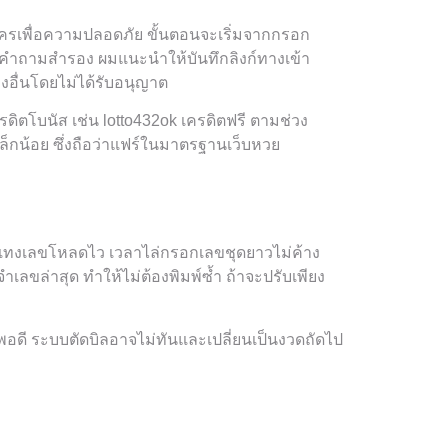
สมัครเพื่อความปลอดภัย ขั้นตอนจะเริ่มจากกรอก
N หรือคำถามสำรอง ผมแนะนำให้บันทึกลิงก์ทางเข้า
องอื่นโดยไม่ได้รับอนุญาต
ดิตโบนัส เช่น lotto432ok เครดิตฟรี ตามช่วง
เล็กน้อย ซึ่งถือว่าแฟร์ในมาตรฐานเว็บหวย
 หน้าแทงเลขโหลดไว เวลาไล่กรอกเลขชุดยาวไม่ค้าง
เลขล่าสุด ทำให้ไม่ต้องพิมพ์ซ้ำ ถ้าจะปรับเพียง
ยพอดี ระบบตัดบิลอาจไม่ทันและเปลี่ยนเป็นงวดถัดไป