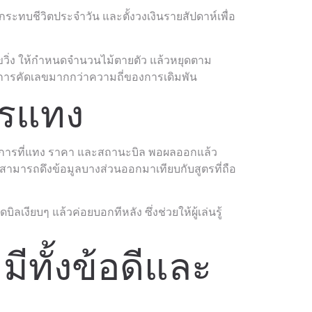
ะทบชีวิตประจำวัน และตั้งวงเงินรายสัปดาห์เพื่อ
นเลขวิ่ง ให้กำหนดจำนวนไม้ตายตัว แล้วหยุดตาม
พการคัดเลขมากกว่าความถี่ของการเดิมพัน
ารแทง
 รายการที่แทง ราคา และสถานะบิล พอผลออกแล้ว
สามารถดึงข้อมูลบางส่วนออกมาเทียบกับสูตรที่ถือ
ลเงียบๆ แล้วค่อยบอกทีหลัง ซึ่งช่วยให้ผู้เล่นรู้
มีทั้งข้อดีและ