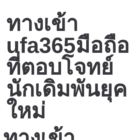
ทางเข้า
ufa365มือถือ
ที่ตอบโจทย์
นักเดิมพันยุค
ใหม่
ทางเข้า