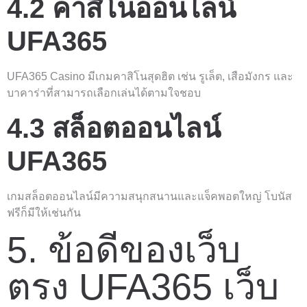
4.2 คาสิโนออนไลน์
UFA365
UFA365 Casino มีเกมคาสิโนสุดฮิต เช่น รูเล็ต, เสือมังกร และ
บาคาร่าที่สามารถเลือกเล่นได้ตามใจชอบ
4.3 สล็อตออนไลน์
UFA365
เกมสล็อตออนไลน์มีความสนุกสนานและแจ็คพอตใหญ่ โบนัส
ฟรีก็มีให้เช่นกัน
5. ข้อดีของเว็บ
ตรง UFA365 เว็บ