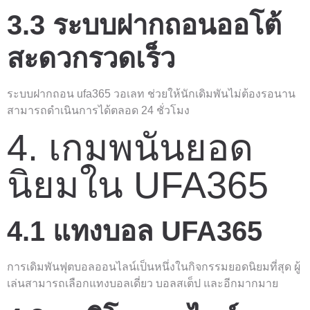
3.3 ระบบฝากถอนออโต้
สะดวกรวดเร็ว
ระบบฝากถอน ufa365 วอเลท ช่วยให้นักเดิมพันไม่ต้องรอนาน
สามารถดำเนินการได้ตลอด 24 ชั่วโมง
4. เกมพนันยอด
นิยมใน UFA365
4.1 แทงบอล UFA365
การเดิมพันฟุตบอลออนไลน์เป็นหนึ่งในกิจกรรมยอดนิยมที่สุด ผู้
เล่นสามารถเลือกแทงบอลเดี่ยว บอลสเต็ป และอีกมากมาย