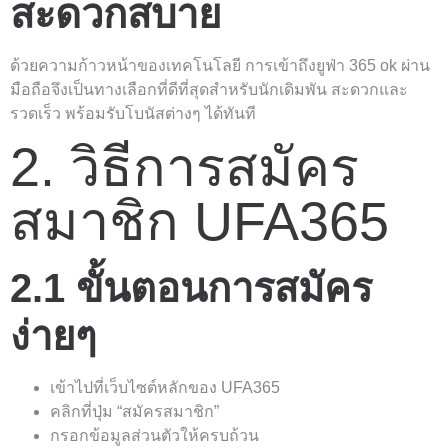
สะดวกสบาย
ด้วยความก้าวหน้าของเทคโนโลยี การเข้าถึงยูฟ่า 365 ok ผ่าน
มือถือจึงเป็นทางเลือกที่ดีที่สุดสำหรับนักเดิมพัน สะดวกและ
รวดเร็ว พร้อมรับโบนัสต่างๆ ได้ทันที
2. วิธีการสมัคร
สมาชิก UFA365
2.1 ขั้นตอนการสมัคร
ง่ายๆ
เข้าไปที่เว็บไซต์หลักของ UFA365
คลิกที่ปุ่ม “สมัครสมาชิก”
กรอกข้อมูลส่วนตัวให้ครบถ้วน