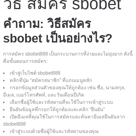
วิธี สมัคร sbobet
คำถาม: วิธีสมัคร
sbobet เป็นอย่างไร?
การสมัคร sbobet888 เป็นกระบวนการที่ง่ายและไม่ยุ่งยาก ดังนี้
คือขั้นตอนการสมัคร:
เข้าสู่เว็บไซต์ sbobet888
คลิกที่ปุ่ม “สมัครสมาชิก” ที่แถบเมนูหลัก
กรอกข้อมูลส่วนตัวของคุณให้ถูกต้อง เช่น ชื่อ, นามสกุล,
อีเมล, เบอร์โทรศัพท์, และวันเดือนปีเกิด
เลือกชื่อผู้ใช้และรหัสผ่านที่จะใช้ในการเข้าสู่ระบบ
ยืนยันข้อมูลที่กรอกให้ถูกต้องและคลิก “ยืนยัน”
เปิดอีเมลที่คุณใช้ในการสมัครและค้นหาอีเมลยืนยันจาก
sbobet888
เข้าสู่ระบบด้วยชื่อผู้ใช้และรหัสผ่านของคุณ