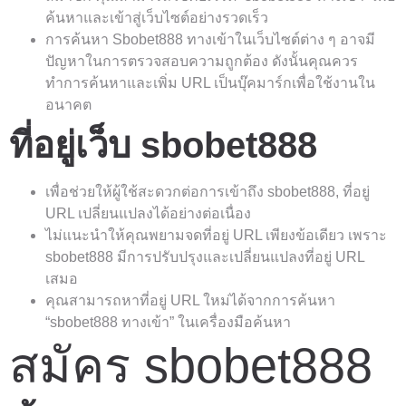
ค้นหาและเข้าสู่เว็บไซต์อย่างรวดเร็ว
การค้นหา Sbobet888 ทางเข้าในเว็บไซต์ต่าง ๆ อาจมี
ปัญหาในการตรวจสอบความถูกต้อง ดังนั้นคุณควร
ทำการค้นหาและเพิ่ม URL เป็นบุ๊คมาร์กเพื่อใช้งานใน
อนาคต
ที่อยู่เว็บ sbobet888
เพื่อช่วยให้ผู้ใช้สะดวกต่อการเข้าถึง sbobet888, ที่อยู่
URL เปลี่ยนแปลงได้อย่างต่อเนื่อง
ไม่แนะนำให้คุณพยามจดที่อยู่ URL เพียงข้อเดียว เพราะ
sbobet888 มีการปรับปรุงและเปลี่ยนแปลงที่อยู่ URL
เสมอ
คุณสามารถหาที่อยู่ URL ใหม่ได้จากการค้นหา
“sbobet888 ทางเข้า” ในเครื่องมือค้นหา
สมัคร sbobet888