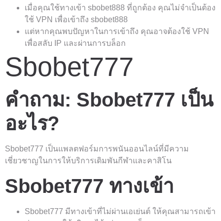
เมื่อคุณใช้ทางเข้า sbobet888 ที่ถูกต้อง คุณไม่จำเป็นต้อง
ใช้ VPN เพื่อเข้าถึง sbobet888
แต่หากคุณพบปัญหาในการเข้าถึง คุณอาจต้องใช้ VPN
เพื่อสลับ IP และผ่านการบล็อก
Sbobet777
คำถาม: Sbobet777 เป็น
อะไร?
Sbobet777 เป็นแพลตฟอร์มการพนันออนไลน์ที่มีความ
เชี่ยวชาญในการให้บริการเดิมพันกีฬาและคาสิโน
Sbobet777 ทางเข้า
Sbobet777 มีทางเข้าที่ไม่ผ่านเอเย่นต์ ให้คุณสามารถเข้า