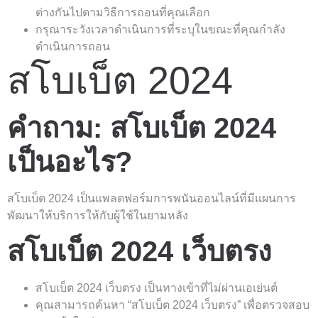
ต่างกันไปตามวิธีการถอนที่คุณเลือก
กรุณาระวังเวลาดำเนินการที่ระบุในขณะที่คุณกำลัง
ดำเนินการถอน
สโบเบ็ต 2024
คำถาม: สโบเบ็ต 2024
เป็นอะไร?
สโบเบ็ต 2024 เป็นแพลตฟอร์มการพนันออนไลน์ที่มีแผนการ
พัฒนาให้บริการให้กับผู้ใช้ในยามหลัง
สโบเบ็ต 2024 เว็บตรง
สโบเบ็ต 2024 เว็บตรง เป็นทางเข้าที่ไม่ผ่านเอเย่นต์
คุณสามารถค้นหา “สโบเบ็ต 2024 เว็บตรง” เพื่อตรวจสอบ