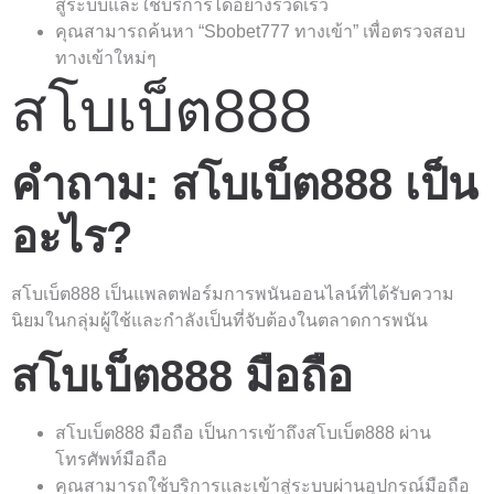
สู่ระบบและใช้บริการได้อย่างรวดเร็ว
คุณสามารถค้นหา “Sbobet777 ทางเข้า” เพื่อตรวจสอบ
ทางเข้าใหม่ๆ
สโบเบ็ต888
คำถาม: สโบเบ็ต888 เป็น
อะไร?
สโบเบ็ต888 เป็นแพลตฟอร์มการพนันออนไลน์ที่ได้รับความ
นิยมในกลุ่มผู้ใช้และกำลังเป็นที่จับต้องในตลาดการพนัน
สโบเบ็ต888 มือถือ
สโบเบ็ต888 มือถือ เป็นการเข้าถึงสโบเบ็ต888 ผ่าน
โทรศัพท์มือถือ
คุณสามารถใช้บริการและเข้าสู่ระบบผ่านอุปกรณ์มือถือ