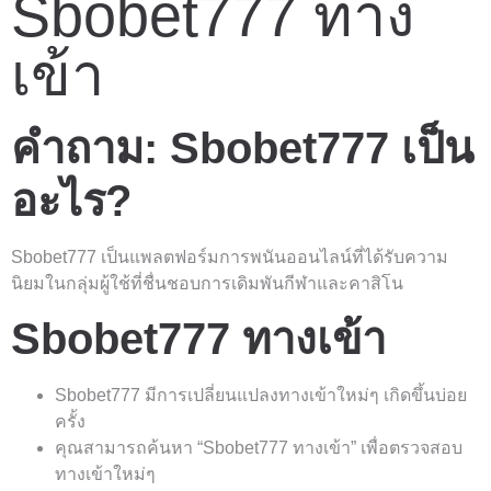
Sbobet777 ทาง
เข้า
คำถาม: Sbobet777 เป็น
อะไร?
Sbobet777 เป็นแพลตฟอร์มการพนันออนไลน์ที่ได้รับความ
นิยมในกลุ่มผู้ใช้ที่ชื่นชอบการเดิมพันกีฬาและคาสิโน
Sbobet777 ทางเข้า
Sbobet777 มีการเปลี่ยนแปลงทางเข้าใหม่ๆ เกิดขึ้นบ่อย
ครั้ง
คุณสามารถค้นหา “Sbobet777 ทางเข้า” เพื่อตรวจสอบ
ทางเข้าใหม่ๆ