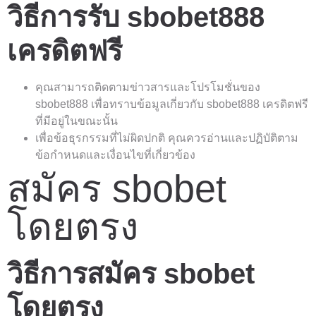
วิธีการรับ sbobet888
เครดิตฟรี
คุณสามารถติดตามข่าวสารและโปรโมชั่นของ
sbobet888 เพื่อทราบข้อมูลเกี่ยวกับ sbobet888 เครดิตฟรี
ที่มีอยู่ในขณะนั้น
เพื่อข้อธุรกรรมที่ไม่ผิดปกติ คุณควรอ่านและปฏิบัติตาม
ข้อกำหนดและเงื่อนไขที่เกี่ยวข้อง
สมัคร sbobet
โดยตรง
วิธีการสมัคร sbobet
โดยตรง