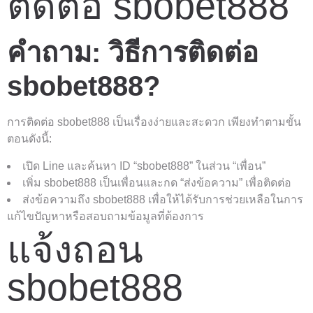
ติดต่อ sbobet888
คำถาม: วิธีการติดต่อ
sbobet888?
การติดต่อ sbobet888 เป็นเรื่องง่ายและสะดวก เพียงทำตามขั้น
ตอนดังนี้:
เปิด Line และค้นหา ID “sbobet888” ในส่วน “เพื่อน”
เพิ่ม sbobet888 เป็นเพื่อนและกด “ส่งข้อความ” เพื่อติดต่อ
ส่งข้อความถึง sbobet888 เพื่อให้ได้รับการช่วยเหลือในการ
แก้ไขปัญหาหรือสอบถามข้อมูลที่ต้องการ
แจ้งถอน
sbobet888