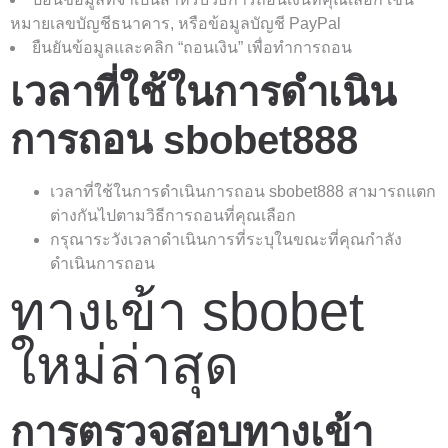
หมายเลขบัญชีธนาคาร, หรือข้อมูลบัญชี PayPal
ยืนยันข้อมูลและคลิก “ถอนเงิน” เพื่อทำการถอน
เวลาที่ใช้ในการดำเนิน
การถอน sbobet888
เวลาที่ใช้ในการดำเนินการถอน sbobet888 สามารถแตก
ต่างกันไปตามวิธีการถอนที่คุณเลือก
กรุณาระวังเวลาดำเนินการที่ระบุในขณะที่คุณกำลัง
ดำเนินการถอน
ทางเข้า sbobet
ใหม่ล่าสุด
การตรวจสอบทางเข้า